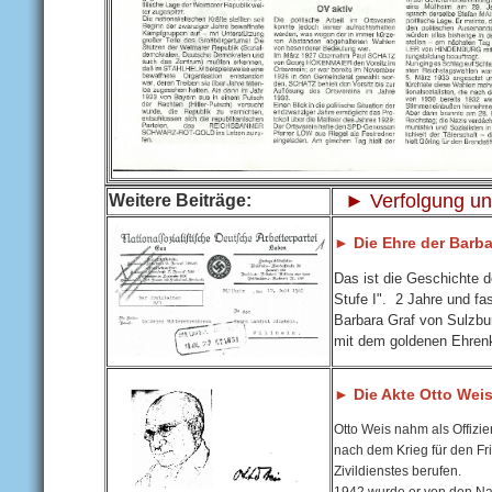
► Verfolgung un
Weitere Beiträge:
► Die Ehre der Barba
Das ist die Geschichte 
Stufe I". 2 Jahre und fa
Barbara Graf von Sulzbu
mit dem goldenen Ehrenk
► Die Akte Otto Wei
Otto Weis nahm als Offizie
nach dem Krieg für den Fr
Zivildienstes berufen.
1942 wurde er von den Naz