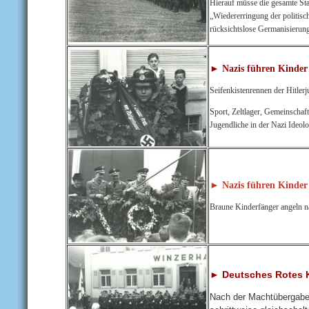
Hierauf müsse die gesamte Sta
„Wiedererringung der politis
rücksichtslose Germanisierun
► Nazis führen Kinder 
Seifenkistenrennen der Hitle
Sport, Zeltlager, Gemeinschaft
Jugendliche in der Nazi Ideolo
► Nazis führen Kinder 
Braune Kinderfänger angeln n
► Deutsches Rotes K
Nach der Machtübergabe 