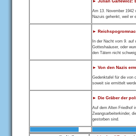
► Julian Garlewicz: 
Am 13. November 1942 wi
Nazuis gehenkt, weil er 
► Reichspogromnacht
In der Nacht vom 9. auf
Gotteshaäuser, oder wurd
den Tätern nicht schwei
► Von den Nazis erm
Gedenktafel für die von
soweit sie ermittelt wer
► Die Gräber der po
Auf dem Alten Friedhof 
Zwangsarbeiterkinder, di
gestorben sind.