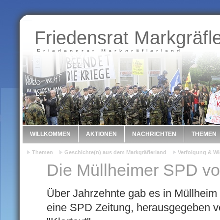
Friedensrat Markgräfl
Friedensrat Markgräflerland
WILLKOMMEN
AKTIONEN
NACHRICHTEN
THEMEN
Themen
Geschichte(n) aus dem Markgräflerland
Verfolgung & Wi
Die Müllheimer SPD von
Über Jahrzehnte gab es in Müllheim
eine SPD Zeitung, herausgegeben v