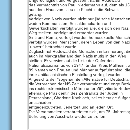
Ungerechtigkeit und Vergessen", nahm Rodewald
das Vermächtnis von Paul Niedermann auf, dem als 15
aus dem Haus von Izieu die Flucht in die Schweiz
gelang.
Verfolgt von Nazis wurden nicht nur jüdische Menschen,
wuden Kommunisten, Sozialdemokarten und
Gewerkschafter, verfolgt wurden alle, die sich den Nazi
Weg stellten. Verfolgt und ermordet wurden
Sinti und Roma, verfolgt wurden homosexuelle Mensch
verfolgt wurden Menschen, deren Leben von den Nazi
"unwert" betrachtet wurde.
Zugleich rief Rodewald die Menschen in Erinnerung, di
auch im Markgräflerland den Nazis mutig in den Weg
stellten. Er verwies auf die Liste der Opfer des
Nationalsozialismus von 1947 für den Kreis Müllheim, a
89 Namen von Frauen und Männer aufgeführt sind, di
ihrer antifaschistischen Einstellung verfolgt wurden.
Angesichts der "sogenannten Alternative für Deutschlan
die Verbrechen der NS Zeit verharmlost und enge Bez
ins rechtsextremistische Milieu unterhät", zitierte Rode
ehemalige Präsidentin des Zentralrats der Juden in
Deutschland, Charlotte Knobloch, sei es heutige Aufg
entschieden
entgegenzutreten. Jederzeit und an jeden Ort.
Die Versammelten verabredeten sich, am 75. Jahresta
Befreiung von Auschwitz wieder zu treffen.