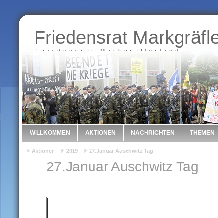
Friedensrat Markgräfl
Friedensrat Markgräflerland
WILLKOMMEN
AKTIONEN
NACHRICHTEN
THEMEN
Aktionen
2019
27.Januar Auschwitz Tag
27.Januar Auschwitz Tag