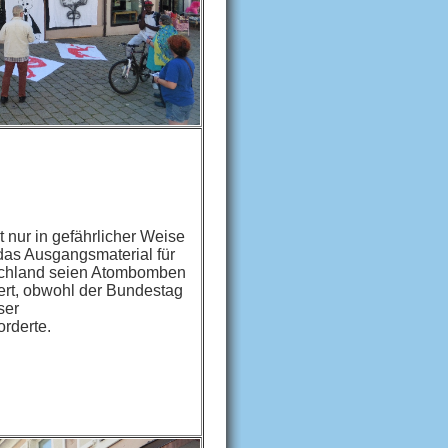
t nur in gefährlicher Weise
 das Ausgangsmaterial für
chland seien Atombomben
niert, obwohl der Bundestag
ser
rderte.