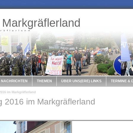
 Markgräflerland
räflerland
NACHRICHTEN
THEMEN
ÜBER UNS(ERE) LINKS
TERMINE &
016 im Markgräflerland
g 2016 im Markgräflerland