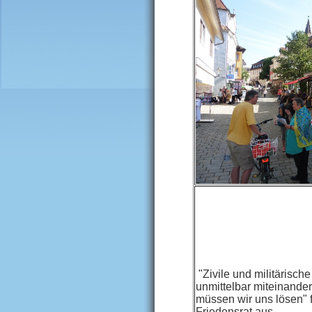
"Zivile und militärisc
unmittelbar miteinande
müssen wir uns lösen" 
Friedensrat aus.