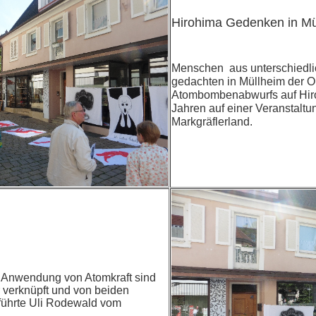
Hirohima Gedenken in Mül
Menschen aus unterschied
gedachten in Müllheim der O
Atombombenabwurfs auf Hiro
Jahren auf einer Veranstaltu
Markgräflerland.
he Anwendung von Atomkraft sind
r verknüpft und von beiden
führte Uli Rodewald vom