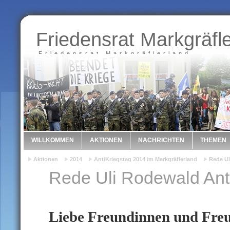
Friedensrat Markgräfl
Friedensrat Markgräflerland
WILLKOMMEN
AKTIONEN
NACHRICHTEN
THEMEN
Aktionen
2014
AntiKriegstag 2014 im Markgräflerland
Rede Ul
Rede Uli Rodewald Ant
Liebe Freundinnen und Fre