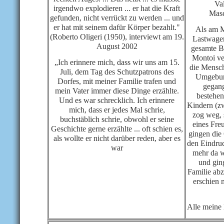
Va
irgendwo explodieren ... er hat die Kraft
Masc
gefunden, nicht verrückt zu werden ... und
er hat mit seinem dafür Körper bezahlt."
Als am M
(Roberto Oligeri (1950), interviewt am 19.
Lastwagen
August 2002
gesamte B
Montoi ver
„Ich erinnere mich, dass wir uns am 15.
die Mensch
Juli, dem Tag des Schutzpatrons des
Umgebung
Dorfes, mit meiner Familie trafen und
gegang
mein Vater immer diese Dinge erzählte.
bestehen
Und es war schrecklich. Ich erinnere
Kindern (z
mich, dass er jedes Mal schrie,
zog weg, 
buchstäblich schrie, obwohl er seine
eines Fre
Geschichte gerne erzählte ... oft schien es,
gingen die 
als wollte er nicht darüber reden, aber es
den Eindruc
war
mehr da w
und gin
Familie ab
erschien 
Alle meine