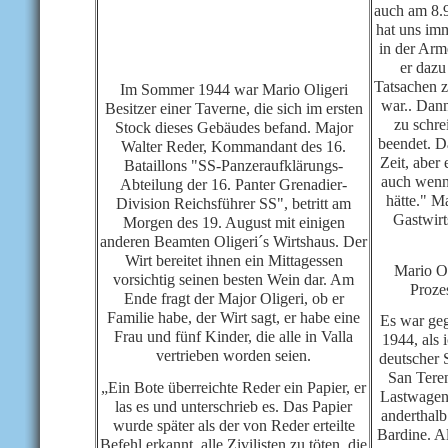
auch am 8.9
hat uns imm
in der Arm
er dazu
Tatsachen z
Im Sommer 1944 war Mario Oligeri
war.. Dann
Besitzer einer Taverne, die sich im ersten
zu schre
Stock dieses Gebäudes befand. Major
beendet. D
Walter Reder, Kommandant des 16.
Zeit, aber 
Bataillons "SS-Panzeraufklärungs-
auch wenn
Abteilung der 16. Panter Grenadier-
hätte." M
Division Reichsführer SS", betritt am
Gastwirt
Morgen des 19. August mit einigen
anderen Beamten Oligeri´s Wirtshaus. Der
Wirt bereitet ihnen ein Mittagessen
Mario O
vorsichtig seinen besten Wein dar. Am
Proze
Ende fragt der Major Oligeri, ob er
Familie habe, der Wirt sagt, er habe eine
Es war ge
Frau und fünf Kinder, die alle in Valla
1944, als 
vertrieben worden seien.
deutscher 
San Tere
„Ein Bote überreichte Reder ein Papier, er
Lastwagen 
las es und unterschrieb es. Das Papier
anderthalb
wurde später als der von Reder erteilte
Bardine. Al
Befehl erkannt, alle Zivilisten zu töten, die