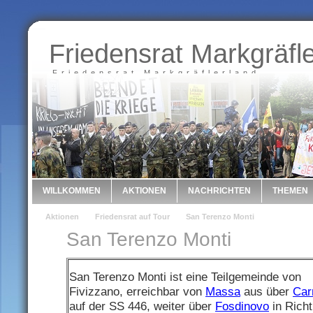
Friedensrat Markgräfl
Friedensrat Markgräflerland
WILLKOMMEN
AKTIONEN
NACHRICHTEN
THEMEN
Aktionen
Friedensrat auf Tour
San Terenzo Monti
San Terenzo Monti
San Terenzo Monti ist eine Teilgemeinde von
Fivizzano, erreichbar von
Massa
aus über
Car
auf der SS 446, weiter über
Fosdinovo
in Rich