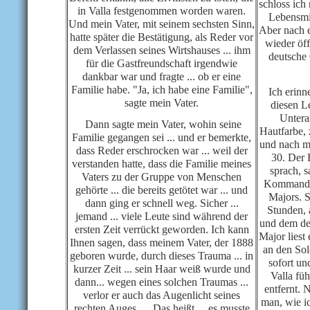
schloss ich
in Valla festgenommen worden waren.
Lebensmit
Und mein Vater, mit seinem sechsten Sinn,
Aber nach e
hatte später die Bestätigung, als Reder vor
wieder öff
dem Verlassen seines Wirtshauses ... ihm
deutsche 
für die Gastfreundschaft irgendwie
dankbar war und fragte ... ob er eine
Familie habe. "Ja, ich habe eine Familie",
Ich erinn
sagte mein Vater.
diesen L
Untera
Dann sagte mein Vater, wohin seine
Hautfarbe,
Familie gegangen sei ... und er bemerkte,
und nach me
dass Reder erschrocken war ... weil der
30. Der F
verstanden hatte, dass die Familie meines
sprach, s
Vaters zu der Gruppe von Menschen
Kommandan
gehörte ... die bereits getötet war ... und
Majors. S
dann ging er schnell weg. Sicher ...
Stunden, 
jemand ... viele Leute sind während der
und dem de
ersten Zeit verrückt geworden. Ich kann
Major liest 
Ihnen sagen, dass meinem Vater, der 1888
an den Sol
geboren wurde, durch dieses Trauma ... in
sofort un
kurzer Zeit ... sein Haar weiß wurde und
Valla fü
dann... wegen eines solchen Traumas ...
entfernt. 
verlor er auch das Augenlicht seines
man, wie ic
rechten Auges. ... Das heißt ... es musste