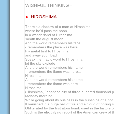
WISHFUL THINKING -
HIROSHIMA
►
There's a shadow of a man at Hiroshima
where he'd pass the noon
in a wonderland at Hiroshima
'neath the August moon
And the world remembers his face
- remembers the place was here...
Fly metal bird to Hiroshima
and away your load
Speak the magic word to Hiroshima
let the sky explode
And the world remembers his name
- remembers the flame was here...
Hiroshima
And the world remembers his name
- remembers the flame was here...
Hiroshima...
(Hiroshima, Japanese city of three hundred thousand p
Monday morning
While going about its business in the sunshine of a ho
It vanished in a huge ball of fire and a cloud of boiling
Obliterated by the first atom bomb used in the history o
Such is the electrifying report of the American crew o