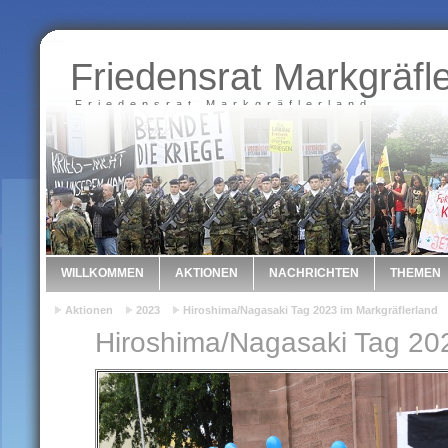
Friedensrat Markgräfl
Friedensrat Markgräflerland
WILLKOMMEN
AKTIONEN
NACHRICHTEN
THEMEN
Aktionen
2023
Hiroshima/Nagasaki Tag 2023 im Markgräflerland
Hiroshima/Nagasaki Tag 202