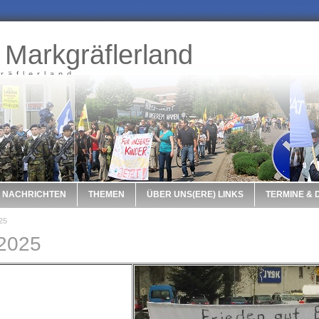
 Markgräflerland
räflerland
NACHRICHTEN
THEMEN
ÜBER UNS(ERE) LINKS
TERMINE &
25
2025