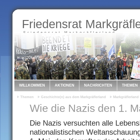
Friedensrat Markgräfl
Friedensrat Markgräflerland
WILLKOMMEN
AKTIONEN
NACHRICHTEN
THEMEN
Themen
Geschichte(n) aus dem Markgräflerland
Markgräflerland
Wie die Nazis den 1. 
Die Nazis versuchten alle Lebensb
nationalistischen Weltanschauun