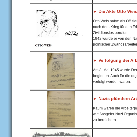
► Die Akte Otto Wei
Otto Weis nahm als Offizie
nach dem Krieg für den Fr
Zivildienstes berufen.
1942 wurde er von den Naz
polnischer Zwangsarbeiter
► Verfolgung der Ar
Am 8. Mai 1945 wurde Deu
beginnen. Auch für die or
verfolgt worden waren.
► Nazis plündern Arb
Kaum waren die Arbeiterpa
wie Aasgeier Nazi Organi
zu bereichern