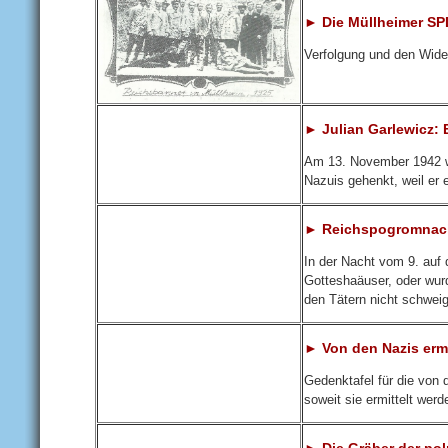
► Die Müllheimer SPD
Verfolgung und den Wide
► Julian Garlewicz: 
Am 13. November 1942 wi
Nazuis gehenkt, weil er 
► Reichspogromnacht
In der Nacht vom 9. auf
Gotteshaäuser, oder wurd
den Tätern nicht schwei
► Von den Nazis erm
Gedenktafel für die von
soweit sie ermittelt wer
► Die Gräber der po