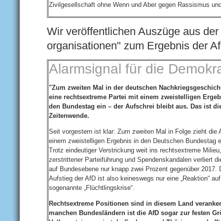
Zivilgesellschaft ohne Wenn und Aber gegen Rassismus und f
Wir veröffentlichen Auszüge aus der
organisationen" zum Ergebnis der A
Alarmsignal für die Demokra
"Zum zweiten Mal in der deutschen Nachkriegsgeschicht
eine rechtsextreme Partei mit einem zweistelligen Ergeb
den Bundestag ein – der Aufschrei bleibt aus. Das ist d
Zeitenwende.
Seit vorgestern ist klar: Zum zweiten Mal in Folge zieht die 
einem zweistelligen Ergebnis in den Deutschen Bundestag e
Trotz eindeutiger Verstrickung weit ins rechtsextreme Milieu
zerstrittener Parteiführung und Spendenskandalen verliert d
auf Bundesebene nur knapp zwei Prozent gegenüber 2017. 
Aufstieg der AfD ist also keineswegs nur eine „Reaktion“ auf
sogenannte „Flüchtlingskrise“.
Rechtsextreme Positionen sind in diesem Land verankert
manchen Bundesländern ist die AfD sogar zur festen G