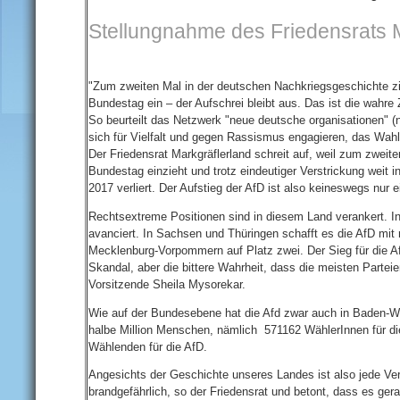
Stellungnahme des Friedensrats 
"Zum zweiten Mal in der deutschen Nachkriegsgeschichte zie
Bundestag ein – der Aufschrei bleibt aus. Das ist die wahre
So beurteilt das Netzwerk "neue deutsche organisationen" (
sich für Vielfalt und gegen Rassismus engagieren, das Wah
Der Friedensrat Markgräflerland schreit auf, weil zum zweit
Bundestag einzieht und trotz eindeutiger Verstrickung weit
2017 verliert. Der Aufstieg der AfD ist also keineswegs nur e
Rechtsextreme Positionen sind in diesem Land verankert. I
avanciert. In Sachsen und Thüringen schafft es die AfD mit
Mecklenburg-Vorpommern auf Platz zwei. Der Sieg für die AfD 
Skandal, aber die bittere Wahrheit, dass die meisten Parteien
Vorsitzende Sheila Mysorekar.
Wie auf der Bundesebene hat die Afd zwar auch in Baden-W
halbe Million Menschen, nämlich 571162 WählerInnen für di
Wählenden für die AfD.
Angesichts der Geschichte unseres Landes ist also jede Ve
brandgefährlich, so der Friedensrat und betont, dass es ge