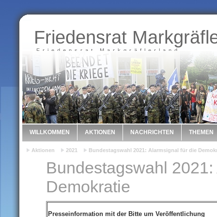
Friedensrat Markgräfl
Friedensrat Markgräflerland
WILLKOMMEN
AKTIONEN
NACHRICHTEN
THEMEN
Aktionen
2021
Bundestagswahl 2021: Alarmsignal für die Demokr
Bundestagswahl 2021: A
Demokratie
Presseinformation mit der Bitte um Veröffentlichung