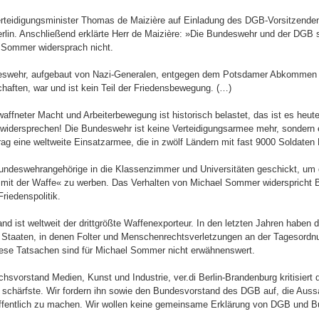
rteidigungsminister Thomas de Maizière auf Einladung des DGB-Vorsitzende
in. Anschließend erklärte Herr de Maizière: »Die Bundeswehr und der DGB si
 Sommer widersprach nicht.
deswehr, aufgebaut von Nazi-Generalen, entgegen dem Potsdamer Abkommen
aften, war und ist kein Teil der Friedensbewegung. (…)
affneter Macht und Arbeiterbewegung ist historisch belastet, das ist es heut
 widersprechen! Die Bundeswehr ist keine Verteidigungsarmee mehr, sondern
ag eine weltweite Einsatzarmee, die in zwölf Ländern mit fast 9000 Soldaten K
Bundeswehrangehörige in die Klassenzimmer und Universitäten geschickt, um 
t mit der Waffe« zu werben. Das Verhalten von Michael Sommer widerspricht
riedenspolitik.
d ist weltweit der drittgrößte Waffenexporteur. In den letzten Jahren haben d
 Staaten, in denen Folter und Menschenrechtsverletzungen an der Tagesordn
se Tatsachen sind für Michael Sommer nicht erwähnenswert.
svorstand Medien, Kunst und Industrie, ver.di Berlin-Brandenburg kritisiert 
schärfste. Wir fordern ihn sowie den Bundesvorstand des DGB auf, die Aus
ffentlich zu machen. Wir wollen keine gemeinsame Erklärung von DGB und 