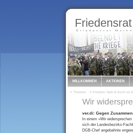
Friedensrat
Friedensrat Markg
WILLKOMMEN
AKTIONEN
Themen
Frieden: Nah & doch so f
Wir widerspr
ver.di: Gegen Zusammen
In einem »Wir widersprechen
sich der Landesbezirks-Fachb
DGB-Chef angebahnte engere