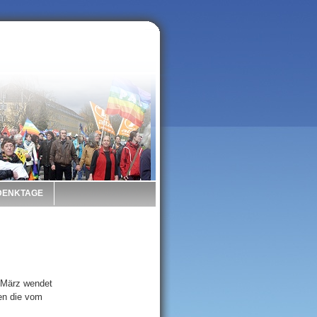
 DENKTAGE
 März wendet
en die vom