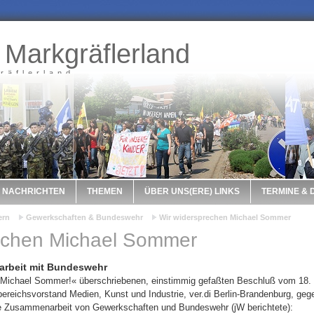
 Markgräflerland
räflerland
NACHRICHTEN
THEMEN
ÜBER UNS(ERE) LINKS
TERMINE &
ern
Gewerkschaften & Bundeswehr
Wir widersprechen Michael Sommer
echen Michael Sommer
arbeit mit Bundeswehr
 Michael Sommer!« überschriebenen, einstimmig gefaßten Beschluß vom 18.
ereichsvorstand Medien, Kunst und Industrie, ver.di Berlin-Brandenburg, geg
 Zusammenarbeit von Gewerkschaften und Bundeswehr (jW berichtete):