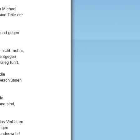
n Michael
nd Teile der
 und gegen
e nicht mehr«,
 entgegen
rieg führt.
die
 Beschlüssen
ie
ung sind,
das Verhalten
sagen
Bundeswehr!