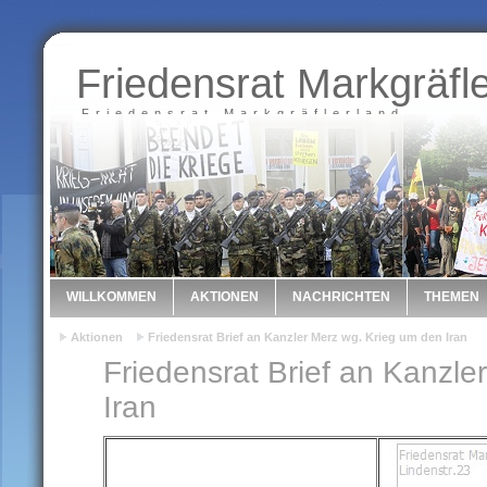
Friedensrat Markgräfl
Friedensrat Markgräflerland
WILLKOMMEN
AKTIONEN
NACHRICHTEN
THEMEN
Aktionen
Friedensrat Brief an Kanzler Merz wg. Krieg um den Iran
Friedensrat Brief an Kanzle
Iran