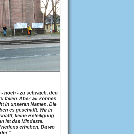
 - noch - zu schwach, den
u fallen. Aber wir können
ht in unseren Namen. Die
ben es geschafft. Wir in
afft, keine Beteiligung
n ist das Mindeste.
Friedens erheben. Da wo
der."