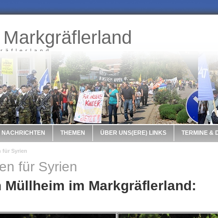
 Markgräflerland
räflerland
NACHRICHTEN
THEMEN
ÜBER UNS(ERE) LINKS
TERMINE &
 für Syrien
en für Syrien
 Müllheim im Markgräflerland: