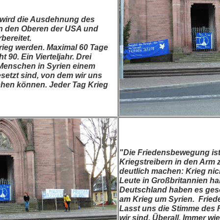
it wird die Ausdehnung des
n den Oberen der USA und
bereitet.
Krieg werden. Maximal 60 Tage
ht 90. Ein Vierteljahr. Drei
 Menschen in Syrien einem
tzt sind, von dem wir uns
chen können. Jeder Tag Krieg
"Die Friedensbewegung ist
Kriegstreibern in den Arm z
deutlich machen: Krieg nic
Leute in Großbritannien ha
Deutschland haben es gesch
am Krieg um Syrien. Friede
Lasst uns die Stimme des 
wir sind. Überall. Immer wie