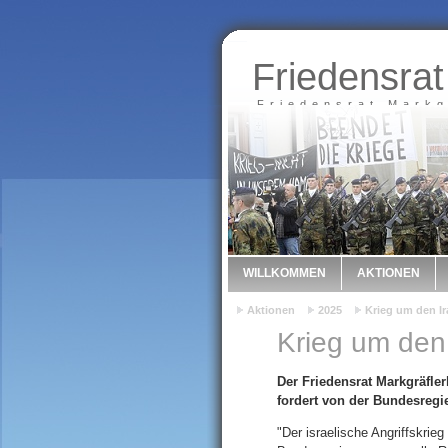
Friedensrat
Friedensrat Markg
WILLKOMMEN
AKTIONEN
Aktionen
2025
Krieg um den Ir
Krieg um den 
Der Friedensrat Markgräfler
fordert von der Bundesregi
"Der israelische Angriffskri