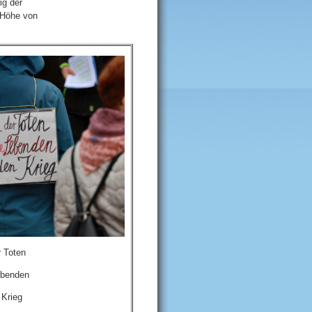
ig der
 Höhe von
 Toten
ebenden
 Krieg