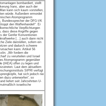
Atomanlagen bombardiert, stellt
kerung Irans, aber auch der
 Man kann sich kaum vorstellen,
ten würde. Außerdem ermordet
 iranischen Atomprogramm
lin, Bundessprecher der DFG-VK
Stoppt den Waffenhandel!“. Er
lkerrechtliche Verpflichtungen
n, dass diese Angriffe gegen
lls der Genfer Konventionen
kraftwerke […] auch dann nicht
che Ziele darstellen, sofern ein
eisetzen und dadurch schwere
rursachen kann. Artikel 56
lin. „Wir fordern die
harf zu verurteilen und Israel
genes Atomprogramm gegenüber
de (IAEA) offen zu legen und
izutreten. Laut dem aktuellem
schungsinstituts SIPRI verfügt
prengköpfe, hat sich jedoch nie
len dazu unterworfen“, so
and liefert seit Jahrzehnten U-
 mutmaßlich israelische