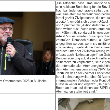
„Die Tatsache, dass Israel iranische 
eine nukleare Bedrohung für die Bevöl
Nachbarländer und Israels selbst dar.
was eine atomare Verseuchung bedeu
Israel gezielt Zivilpersonen, die am
arbeiten“, empört sich Jürgen Gräss
und Sprecher der „Aktion Aufschrei – 
führt weiter aus: „Auch wenn Israel vö
mit Füßen tritt, sei darauf hingewiese
Artikel 56 des zweiten Zusatzprotoko
verstoßen. Demnach dürfen u.a. „Kern
angegriffen werden, wenn sie militäris
solcher Angriff gefährliche Kräfte fr
Verluste unter der Zivilbevölkerung ve
erfasst auch Nuklearanlagen“, so Gräss
Bundesregierung auf, diese Angriffe sc
seinerseits zu verpflichten, sein ei
der Internationalen Atomenergiebehör
dem Atomwaffensperrvertrag (NVV) be
Jahrbuch des Stockholmer Friedensfor
Israel schätzungsweise über 90 Atoms
internationalen Verträgen oder Kontrol
em Ostermarsch 2025 in Müllheim
Grässlin weiter und ergänzt: „Deutschl
Boote an Israel auf denen laut SIPRI
Atomwaffen stationiert sind.“