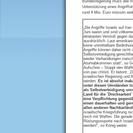
Bundesregierung muss alle Rü
Unterstützung eines Angriffs
rund 4 Mio. Euro müssen wid
„Die Angriffe Israels auf Ira
Juni waren und sind völkerrec
eklatanten Verstoß gegen d
ausdrücklich. Laut amerikan
keine unmittelbare Bedrohun
Angriffe können daher nicht 
Selbstverteidigung gerechtf
wieder Verhandlungen zwisc
Atomabkommen statt“, so Ger
Aufschrei – Stoppt den Waff
von pax christi. Er betont: „
israelischen Regierung und
werden.
Es ist absolut ina
unter diesen Umständen Isr
als Selbstverteidigung u
Land für die ´Drecksarbei
eine Verpflichtung gegenübe
einen dauerhaften und ger
allen anderen Nachbarländ
israelische Kriegsführung ni
noch mit Waffen. Die gerade
Rüstungsexporte nach Israe
werden!“, so König weiter.