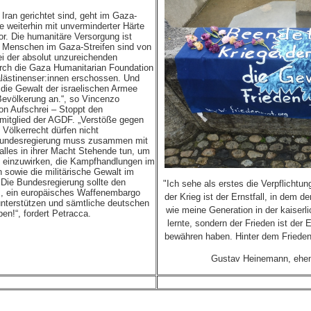
Iran gerichtet sind, geht im Gaza-
ee weiterhin mit unverminderter Härte
or. Die humanitäre Versorgung ist
e Menschen im Gaza-Streifen sind von
ei der absolut unzureichenden
durch die Gaza Humanitarian Foundation
alästinenser:innen erschossen. Und
 die Gewalt der israelischen Armee
Bevölkerung an.“, so Vincenzo
on Aufschrei – Stoppt den
mitglied der AGDF. „Verstöße gegen
Völkerrecht dürfen nicht
 Bundesregierung muss zusammen mit
alles in ihrer Macht Stehende tun, um
ng einzuwirken, die Kampfhandlungen im
 sowie die militärische Gewalt im
Die Bundesregierung sollte den
"Ich sehe als erstes die Verpflichtu
s, ein europäisches Waffenembargo
der Krieg ist der Ernstfall, in dem 
unterstützen und sämtliche deutschen
wie meine Generation in der kaiserl
en!“, fordert Petracca.
lernte, sondern der Frieden ist der E
bewähren haben. Hinter dem Frieden
Gustav Heinemann, ehem