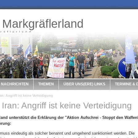
 Markgräflerland
räflerland
NACHRICHTEN
THEMEN
ÜBER UNS(ERE) LINKS
TERMINE &
an: Angriff ist keine Verteidigung
Iran: Angriff ist keine Verteidigung
land unterstützt die Erklärung der "Aktion Aufschrei - Stoppt den Waffe
erung:
eg muss eindeutig als solcher benannt und umgehend sanktioniert werden. Die