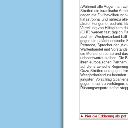
„Während alle Augen nun auf 
Streifen die israelische Arm
gegen die Zivilbevölkerung v
katastrophal und nahezu all
akuter Hungernot bedroht. B
Verteilung von Hilfsgütern 
(GHF) werden fast täglich P
auch im Westjordanland hält
gegen die palästinensische 
Petracca, Sprecher der „Akti
Waffenhandel und Vorstands
die Menschenrechte und das 
unbeantwortet bleiben. Die
ihren europäischen Partnern 
auf die israelische Regieru
Gaza-Streifen und gegen Iran
Westjordanland zu beenden. 
jüngsten Vorschlag Spanien
gegen Israel zu verhängen, 
Rüstungsexporte sofort stopp
► hier die Erklärung als pdf