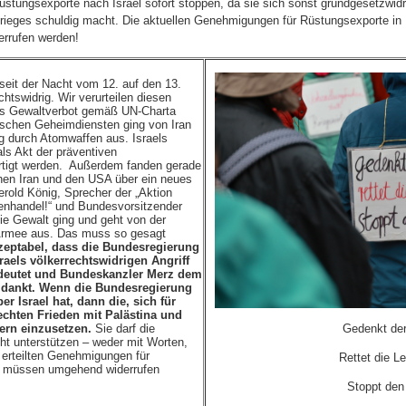
stungsexporte nach Israel sofort stoppen, da sie sich sonst grundgesetzwidr
krieges schuldig macht. Die aktuellen Genehmigungen für Rüstungsexporte in
errufen werden!
n seit der Nacht vom 12. auf den 13.
htswidrig. Wir verurteilen diesen
as Gewaltverbot gemäß UN-Charta
ischen Geheimdiensten ging von Iran
g durch Atomwaffen aus. Israels
als Akt der präventiven
ertigt werden. Außerdem fanden gerade
hen Iran und den USA über ein neues
old König, Sprecher der „Aktion
enhandel!“ und Bundesvorsitzender
Die Gewalt ging und geht von der
 Armee aus. Das muss so gesagt
kzeptabel, dass die Bundesregierung
aels völkerrechtswidrigen Angriff
mdeutet und Bundeskanzler Merz dem
t´ dankt. Wenn die Bundesregierung
r Israel hat, dann die, sich für
echten Frieden mit Palästina und
Gedenkt der
ern einzusetzen.
Sie darf die
cht unterstützen – weder mit Worten,
 erteilten Genehmigungen für
Rettet die L
l müssen umgehend widerrufen
Stoppt den