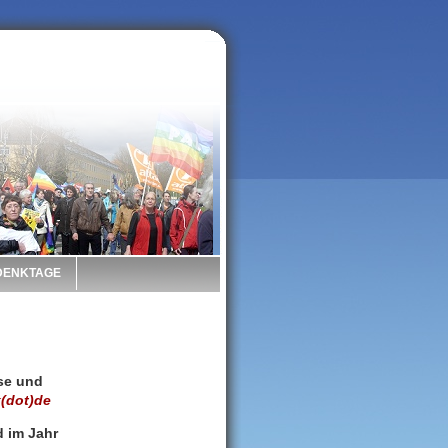
 DENKTAGE
ise und
(dot)de
d im Jahr