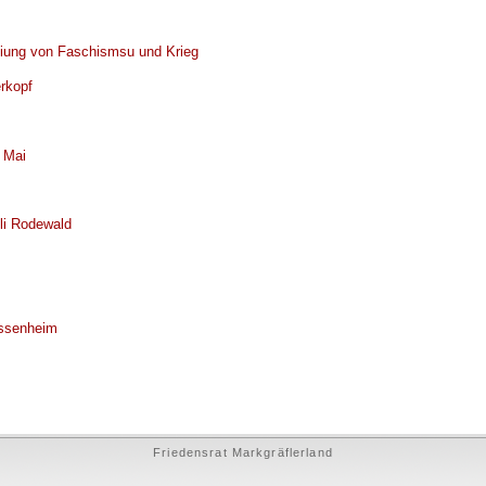
eiung von Faschismsu und Krieg
rkopf
 Mai
li Rodewald
essenheim
Friedensrat Markgräflerland