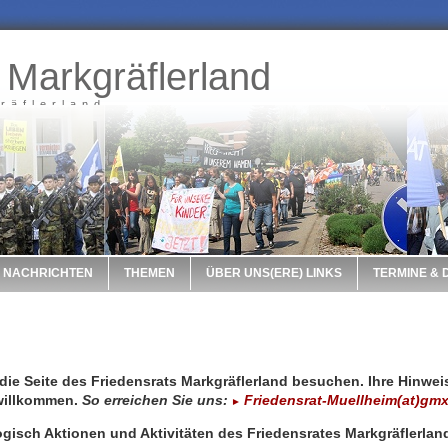
 Markgräflerland
räflerland
NACHRICHTEN
THEMEN
ÜBER UNS(ERE) LINKS
TERMINE &
 die Seite des Friedensrats Markgräflerland besuchen. Ihre Hinwe
 willkommen.
So erreichen Sie uns:
Friedensrat-Muellheim(at)gmx
►
ogisch
Aktionen und Aktivitäten des Friedensrates Markgräflerlan