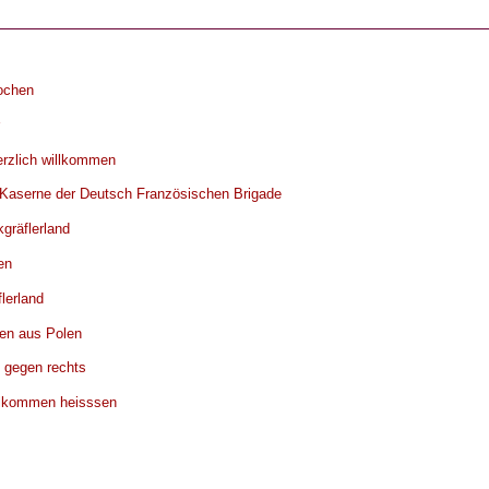
ochen
erzlich willkommen
r Kaserne der Deutsch Französischen Brigade
gräflerland
en
lerland
en aus Polen
 gegen rechts
illkommen heisssen