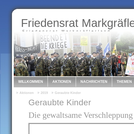
Friedensrat Markgräfl
Friedensrat Markgräflerland
WILLKOMMEN
AKTIONEN
NACHRICHTEN
THEMEN
Aktionen
2019
Geraubte Kinder
Geraubte Kinder
Die gewaltsame Verschleppung 