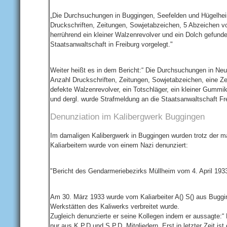
„Die Durchsuchungen in Buggingen, Seefelden und Hügelheim
Druckschriften, Zeitungen, Sowjetabzeichen, 5 Abzeichen vo
herrührend ein kleiner Walzenrevolver und ein Dolch gefun
Staatsanwaltschaft in Freiburg vorgelegt."
Weiter heißt es in dem Bericht:“ Die Durchsuchungen in Neu
Anzahl Druckschriften, Zeitungen, Sowjetabzeichen, eine Zei
defekte Walzenrevolver, ein Totschläger, ein kleiner Gumm
und dergl. wurde Strafmeldung an die Staatsanwaltschaft Fre
Denunziation im Kalibergwerk Buggingen
Im damaligen Kalibergwerk in Buggingen wurden trotz der ma
Kaliarbeitern wurde von einem Nazi denunziert:
"Bericht des Gendarmeriebezirks Müllheim vom 4. April 1933
Am 30. März 1933 wurde vom Kaliarbeiter A() S() aus Buggi
Werkstätten des Kaliwerks verbreitet wurde.
Zugleich denunzierte er seine Kollegen indem er aussagte:
nur aus K.P.D und S.P.D. Mitgliedern. Erst in letzter Zeit i