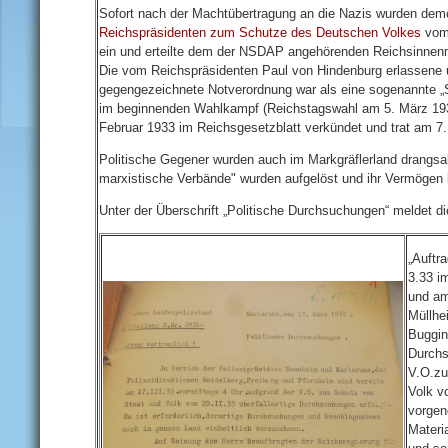
Sofort nach der Machtübertragung an die Nazis wurden demo
Reichspräsidenten zum Schutze des Deutschen Volkes
vom 
ein und erteilte dem der NSDAP angehörenden Reichsinnenmi
Die vom Reichspräsidenten Paul von Hindenburg erlassene un
gegengezeichnete Notverordnung war als eine sogenannte „
im beginnenden Wahlkampf (Reichstagswahl am 5. März 193
Februar 1933 im Reichsgesetzblatt verkündet und trat am 7. 
Politische Gegener wurden auch im Markgräflerland drangsa
marxistische Verbände"
wurden aufgelöst und ihr Vermögen
Unter der Überschrift „Politische Durchsuchungen“ m
„Auftr
3.33 i
und am
Müllhe
Buggin
Durchs
V.O.zu
Volk vo
vorgen
Materi