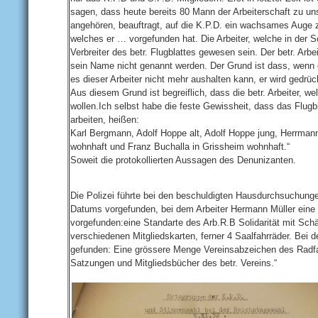
sagen, dass heute bereits 80 Mann der Arbeiterschaft zu u
angehören, beauftragt, auf die K.P.D. ein wachsames Auge zu
welches er … vorgefunden hat. Die Arbeiter, welche in der S
Verbreiter des betr. Flugblattes gewesen sein. Der betr. Arbei
sein Name nicht genannt werden. Der Grund ist dass, wenn
es dieser Arbeiter nicht mehr aushalten kann, er wird gedrück
Aus diesem Grund ist begreiflich, dass die betr. Arbeiter, 
wollen.Ich selbst habe die feste Gewissheit, dass das Flugbl
arbeiten, heißen:
Karl Bergmann, Adolf Hoppe alt, Adolf Hoppe jung, Herrman
wohnhaft und Franz Buchalla in Grissheim wohnhaft.“
Soweit die protokollierten Aussagen des Denunizanten.
Die Polizei führte bei den beschuldigten Hausdurchsuchunge
Datums vorgefunden, bei dem Arbeiter Hermann Müller eine
vorgefunden:eine Standarte des Arb.R.B Solidarität mit Sch
verschiedenen Mitgliedskarten, ferner 4 Saalfahrräder. Be
gefunden: Eine grössere Menge Vereinsabzeichen des Radfah
Satzungen und Mitgliedsbücher des betr. Vereins.“