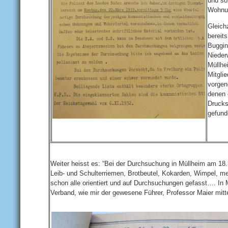
und so
Wohnun
Gleichz
bereits
Buggin
Nieder
Müllhe
Mitgli
vorgen
denen 
Drucks
gefund
Weiter heisst es: “Bei der Durchsuchung in Müllheim am 18.
Leib- und Schulterriemen, Brotbeutel, Kokarden, Wimpel, m
schon alle orientiert und auf Durchsuchungen gefasst…. In
Verband, wie mir der gewesene Führer, Professor Maier mitte