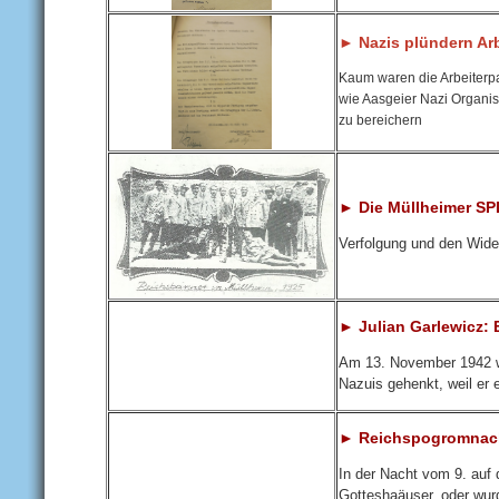
► Nazis plündern Arb
Kaum waren die Arbeiterpa
wie Aasgeier Nazi Organi
zu bereichern
► Die Müllheimer SPD
Verfolgung und den Wide
► Julian Garlewicz: 
Am 13. November 1942 wi
Nazuis gehenkt, weil er 
► Reichspogromnacht
In der Nacht vom 9. auf
Gotteshaäuser, oder wurd