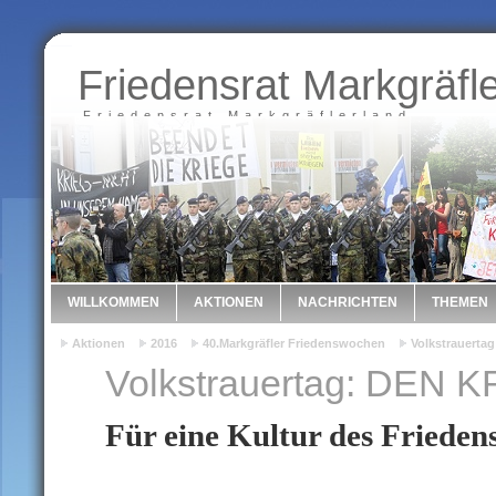
Friedensrat Markgräfl
Friedensrat Markgräflerland
WILLKOMMEN
AKTIONEN
NACHRICHTEN
THEMEN
Aktionen
2016
40.Markgräfler Friedenswochen
Volkstrauerta
Volkstrauertag: DEN
Für eine Kultur des Frieden