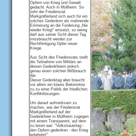
Opfern von Krieg und Gewalt
gedacht. Auch in Müllheim. So
sehr der Friedensrat
Markgräflerland sich auch für ein
solches Gedenken als mahnende
Erinnerung an die Forderung „Nie
wieder Krieg!“ einsetzt, so wenig
darf aus seiner Sicht dieser Tag
missbraucht werden zur
Rechtfertigung Opfer neuer
Kriege.
Aus Sicht des Friedensrats stellt
die Teilnahme von Militärs an
diesen Gedenkfeiern jedoch
genau einen solchen Mißbrauch
dar.
Dieser Gedenktag aber braucht
vor allem ein klares Bekenntnis
zu zu einer Politik der friedlichen
Konfliktlösungen.
Um darauf aufmerksam zu
machen, war der Friedensrat
Markgräflerland auf der
Gedenkfeier in Müllheim zugegen
mit einem Transparent, auf dem
zu lesen war: "Volkstrauertag -
den Opfern gedenken - den Krieg
entehren!"