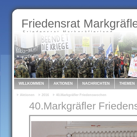
Friedensrat Markgräfl
Friedensrat Markgräflerland
WILLKOMMEN
AKTIONEN
NACHRICHTEN
THEMEN
Aktionen
2016
40.Markgräfler Friedenswochen
40.Markgräfler Friede