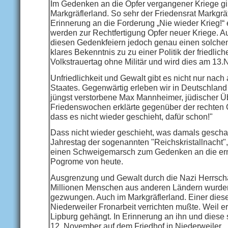
Im Gedenken an die Opfer vergangener Kriege gib
Markgräflerland. So sehr der Friedensrat Markgr
Erinnerung an die Forderung „Nie wieder Krieg!“ e
werden zur Rechtfertigung Opfer neuer Kriege. Aus
diesen Gedenkfeiern jedoch genau einen solchen
klares Bekenntnis zu zu einer Politik der friedlic
Volkstrauertag ohne Militär und wird dies am 13.
Unfriedlichkeit und Gewalt gibt es nicht nur nac
Staates. Gegenwärtig erleben wir in Deutschland
jüngst verstorbene Max Mannheimer, jüdischer Üb
Friedenswochen erklärte gegenüber der rechten Ge
dass es nicht wieder geschieht, dafür schon!"
Dass nicht wieder geschieht, was damals gescha
Jahrestag der sogenannten "Reichskristallnacht"
einen Schweigemarsch zum Gedenken an die ermo
Pogrome von heute.
Ausgrenzung und Gewalt durch die Nazi Herrschaf
Millionen Menschen aus anderen Ländern wurde
gezwungen. Auch im Markgräflerland. Einer diese
Niederweiler Fronarbeit verrichten mußte. Weil er
Lipburg gehängt. In Erinnerung an ihn und diese
12. November auf dem Friedhof in Niederweiler.