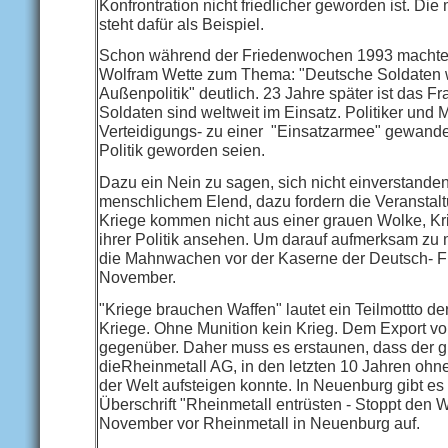
Konfrontration nicht friedlicher geworden ist. Die
steht dafür als Beispiel.
Schon während der Friedenwochen 1993 machte der
Wolfram Wette zum Thema: "Deutsche Soldaten wel
Außenpolitik" deutlich. 23 Jahre später ist das 
Soldaten sind weltweit im Einsatz. Politiker und
Verteidigungs- zu einer "Einsatzarmee" gewandelt
Politik geworden seien.
Dazu ein Nein zu sagen, sich nicht einverstande
menschlichem Elend, dazu fordern die Veranstal
Kriege kommen nicht aus einer grauen Wolke, Kri
ihrer Politik ansehen. Um darauf aufmerksam zu 
die Mahnwachen vor der Kaserne der Deutsch- F
November.
"Kriege brauchen Waffen" lautet ein Teilmottto d
Kriege. Ohne Munition kein Krieg. Dem Export vo
gegenüber. Daher muss es erstaunen, dass der 
dieRheinmetall AG, in den letzten 10 Jahren ohne
der Welt aufsteigen konnte. In Neuenburg gibt es
Überschrift "Rheinmetall entrüsten - Stoppt den W
November vor Rheinmetall in Neuenburg auf.