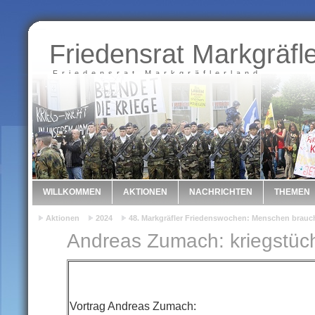
Friedensrat Markgräfl
Friedensrat Markgräflerland
WILLKOMMEN
AKTIONEN
NACHRICHTEN
THEMEN
Aktionen
2024
48. Markgräfler Friedenswochen: Menschen brauc
Andreas Zumach: kriegstücht
Vortrag Andreas Zumach: