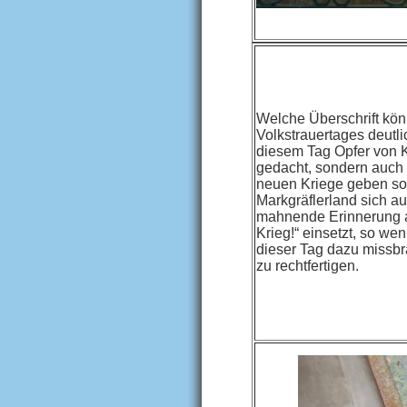
Welche Überschrift kö
Volkstrauertages deutl
diesem Tag Opfer von K
gedacht, sondern auch 
neuen Kriege geben sol
Markgräflerland sich a
mahnende Erinnerung a
Krieg!“ einsetzt, so we
dieser Tag dazu missbr
zu rechtfertigen.