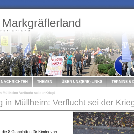
 Markgräflerland
räflerland
NACHRICHTEN
THEMEN
ÜBER UNS(ERE) LINKS
TERMINE &
n Müllheim: Verflucht sei der Krieg!
 in Müllheim: Verflucht sei der Krie
 die 8 Grabplatten für Kinder von