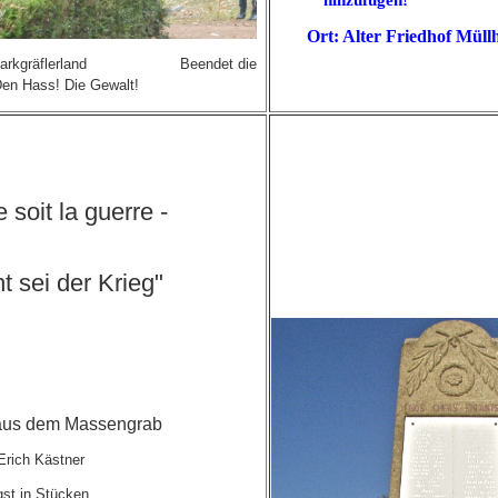
Ort: Alter Friedhof Müll
ats Markgräflerland Beendet die
Den Hass! Die Gewalt!
 soit la guerre -
t sei der Krieg"
aus dem Massengrab
Erich Kästner
gst in Stücken.