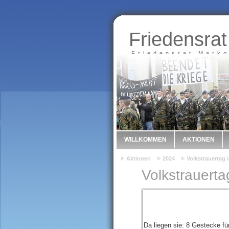
Friedensrat
Friedensrat Markg
WILLKOMMEN
AKTIONEN
Aktionen
2024
Volkstrauertag i
Volkstrauertag
Da liegen sie: 8 Gestecke für