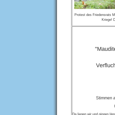
Protest des Friedensr
Kriege! 
"Maudite
Verfluch
Stimmen 
Da liegen wir und gingen län