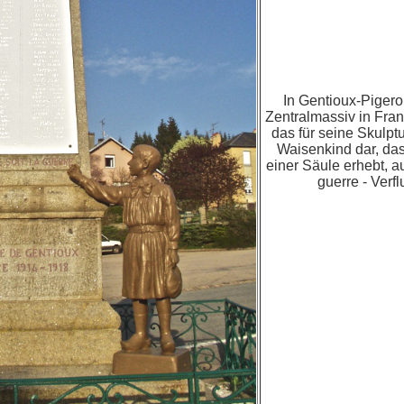
In Gentioux-Pigero
Zentralmassiv in Fran
das für seine Skulptur
Waisenkind dar, das
einer Säule erhebt, au
guerre - Verfl