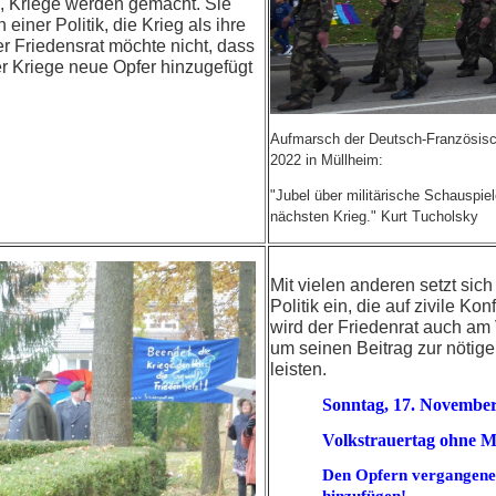
, Kriege werden gemacht. Sie
 einer Politik, die Krieg als ihre
er Friedensrat möchte nicht, dass
r Kriege neue Opfer hinzugefügt
Aufmarsch der Deutsch-Französis
2022 in Müllheim:
"Jubel über militärische Schauspiel
nächsten Krieg." Kurt Tucholsky
Mit vielen anderen setzt sich
Politik ein, die auf zivile Ko
wird der Friedenrat auch am 
um seinen Beitrag zur nötige
leisten.
Sonntag, 17. Novembe
Volkstrauertag
ohne
Mi
Den Opfern vergangene
hinzufügen!