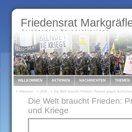
Friedensrat Markgräfl
Friedensrat Markgräflerland
WILLKOMMEN
AKTIONEN
NACHRICHTEN
THEMEN
Aktionen
2024
Die Welt braucht Frieden: Protest gegen Aufrüstu
Die Welt braucht Frieden: P
und Kriege