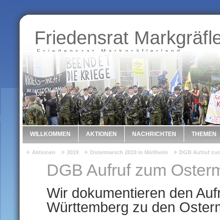
Friedensrat Markgräfl
Friedensrat Markgräflerland
WILLKOMMEN
AKTIONEN
NACHRICHTEN
THEMEN
Aktionen
2019
Ostermarsch 2019 in Müllheim
DGB Aufruf zu
DGB Aufruf zum Oster
Wir dokumentieren den Au
Württemberg zu den Oster